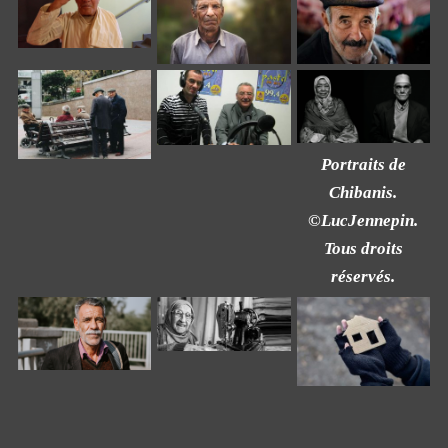
Portraits de
Chibanis.
©LucJennepin.
Tous droits
réservés.