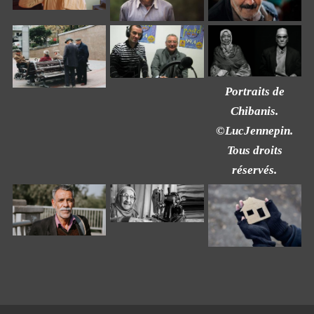
Portraits de
Chibanis.
©LucJennepin.
Tous droits
réservés.