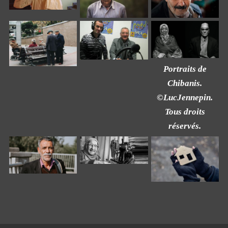
Portraits de
Chibanis.
©LucJennepin.
Tous droits
réservés.