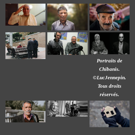
Portraits de
Chibanis.
©LucJennepin.
Tous droits
réservés.