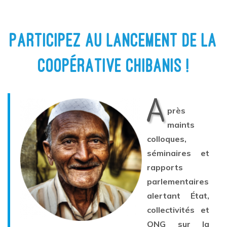
PARTICIPEZ AU LANCEMENT DE LA
COOPÉRATIVE CHIBANIS !
A
près
maints
colloques,
séminaires et
rapports
parlementaires
alertant État,
collectivités et
ONG sur la