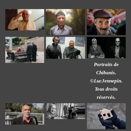
Portraits de
Chibanis.
©LucJennepin.
Tous droits
réservés.