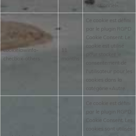
«Fonctionnel».
Ce cookie est défini
par le plugin RGPD
Cookie Consent.
Le
cookie est utilisé
cookielawinfo-
11
pour stocker le
checbox-others
months
consentement de
l'utilisateur pour les
cookies dans la
catégorie «Autre.
Ce cookie est défini
par le plugin RGPD
Cookie Consent.
Les
cookies sont utilisés