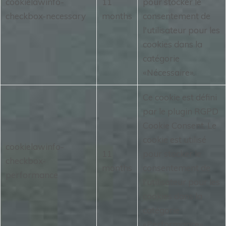
cookielawinfo-
11
pour stocker le
checkbox-necessary
months
consentement de
l'utilisateur pour les
cookies dans la
catégorie
«Nécessaire».
Ce cookie est défini
par le plugin RGPD
Cookie Consent.
Le
cookie est utilisé
cookielawinfo-
11
pour stocker le
checkbox-
months
consentement de
performance
l'utilisateur pour les
cookies dans la
catégorie
«Performance».