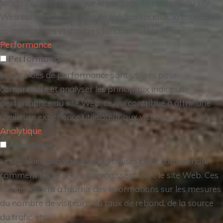
fonctionnalités telles que le partage du contenu du site
Web sur les plateformes de médias sociaux, la collecte de
commentaires et d'autres fonctionnalités tierces.
Performance
Performance
Les cookies de performance sont utilisés pour
comprendre et analyser les principaux indices de
performance du site Web, ce qui contribue à offrir une
meilleure expérience utilisateur aux visiteurs.
Analytique
Analytique
Les cookies analytiques sont utilisés pour comprendre
comment les visiteurs interagissent avec le site Web. Ces
cookies aident à fournir des informations sur les mesures
du nombre de visiteurs, du taux de rebond, de la source
du trafic, etc.