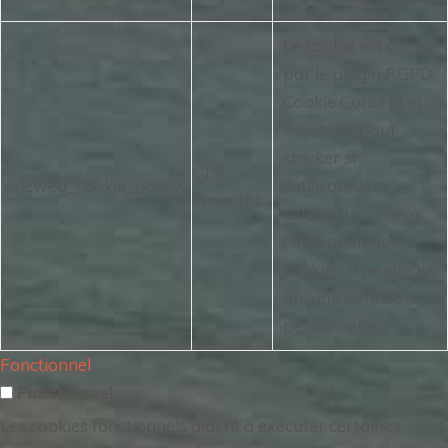
Le cookie est défini
par le plugin RGPD
Cookie Consent et
est utilisé pour
stocker si
11
viewed_cookie_policy
l'utilisateur a
months
consenti ou non à
l'utilisation de
cookies.
Il ne stocke
aucune donnée
personnelle.
Fonctionnel
Fonctionnel
Les cookies fonctionnels aident à exécuter certaines