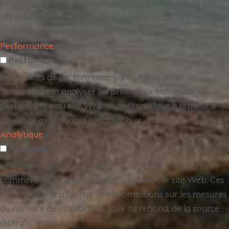
fonctionnalités telles que le partage du contenu du site
Web sur les plateformes de médias sociaux, la collecte de
commentaires et d'autres fonctionnalités tierces.
Performance
Performance
Les cookies de performance sont utilisés pour
comprendre et analyser les principaux indices de
performance du site Web, ce qui contribue à offrir une
meilleure expérience utilisateur aux visiteurs.
Analytique
Analytique
Les cookies analytiques sont utilisés pour comprendre
comment les visiteurs interagissent avec le site Web. Ces
cookies aident à fournir des informations sur les mesures
du nombre de visiteurs, du taux de rebond, de la source
du trafic, etc.