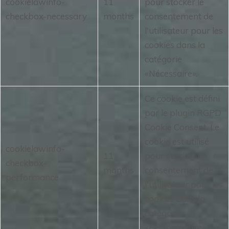
cookielawinfo-
11
pour stocker le
checkbox-necessary
months
consentement de
l'utilisateur pour les
cookies dans la
catégorie
«Nécessaire».
Ce cookie est défini
par le plugin RGPD
Cookie Consent.
Le
cookie est utilisé
cookielawinfo-
11
pour stocker le
checkbox-
months
consentement de
performance
l'utilisateur pour les
cookies dans la
catégorie
«Performance».