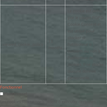
Le cookie est défini
par le plugin RGPD
Cookie Consent et
est utilisé pour
stocker si
11
viewed_cookie_policy
l'utilisateur a
months
consenti ou non à
l'utilisation de
cookies.
Il ne stocke
aucune donnée
personnelle.
Fonctionnel
Fonctionnel
Les cookies fonctionnels aident à exécuter certaines