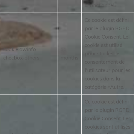
«Fonctionnel».
Ce cookie est défini
par le plugin RGPD
Cookie Consent.
Le
cookie est utilisé
cookielawinfo-
11
pour stocker le
checbox-others
months
consentement de
l'utilisateur pour les
cookies dans la
catégorie «Autre.
Ce cookie est défini
par le plugin RGPD
Cookie Consent.
Les
cookies sont utilisés