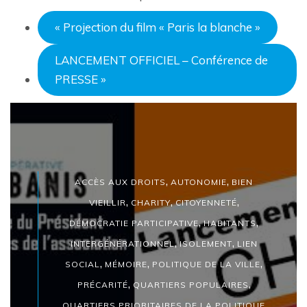
«
Projection du film « Paris la blanche »
LANCEMENT OFFICIEL – Conférence de
PRESSE
»
,
,
ACCÈS AUX DROITS
AUTONOMIE
BIEN
,
,
,
VIEILLIR
CHARITY
CITOYENNETÉ
,
,
DÉMOCRATIE PARTICIPATIVE
HABITANTS
,
,
INTERGÉNÉRATIONNEL
ISOLEMENT
LIEN
,
,
,
SOCIAL
MÉMOIRE
POLITIQUE DE LA VILLE
,
,
PRÉCARITÉ
QUARTIERS POPULAIRES
QUARTIERS PRIORITAIRES DE LA POLITIQUE